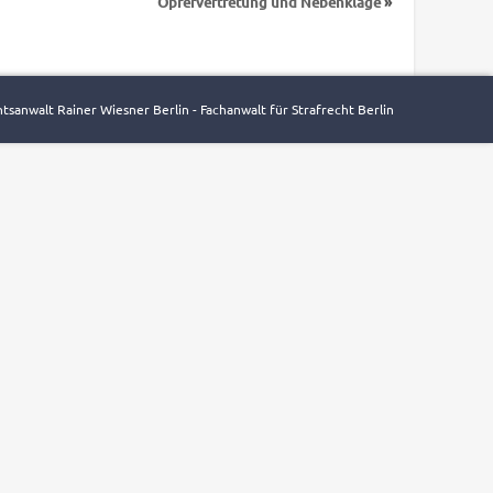
Opfervertretung und Nebenklage
»
tsanwalt Rainer Wiesner Berlin - Fachanwalt für Strafrecht Berlin